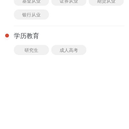
基金从业
证券从业
期货从业
免费
进入课堂
银行从业
01-01 08:00 - 08:00
【直播回放】定点、动
点最值问题-湖南教师招
学历教育
聘考试数学考点精讲课
主讲： 暂无
免费
研究生
成人高考
进入课堂
课程
查看全部
2026湖南教师招聘考试音乐-精讲班
精讲班
马老师
牛老师
11人已购
980.00
免费试听
￥