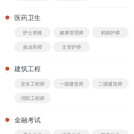
医药卫生
护士资格
健康管理师
初级护师
执业药师
主管护师
直播
查看全部
12-24 10:30 - 11:30
建筑工程
2025教综伴学营典型易
错易混题答疑2
安全工程师
一级建造师
二级建造师
主讲： 王臻老师
免费
进入课堂
消防工程师
12-14 10:30 - 11:30
金融考试
2025教综伴学营典型易
错易混题答疑1
主讲： 王臻老师