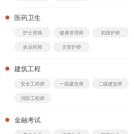
医药卫生
护士资格
健康管理师
初级护师
执业药师
主管护师
直播
查看全部
12-24 10:30 - 11:30
建筑工程
2025教综伴学营典型易
错易混题答疑2
安全工程师
一级建造师
二级建造师
主讲： 王臻老师
免费
进入课堂
消防工程师
12-14 10:30 - 11:30
金融考试
2025教综伴学营典型易
错易混题答疑1
主讲： 王臻老师