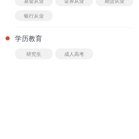
基金从业
证券从业
期货从业
免费
进入课堂
银行从业
01-01 08:00 - 08:00
【直播回放】定点、动
点最值问题-湖南教师招
学历教育
聘考试数学考点精讲课
主讲： 暂无
免费
研究生
成人高考
进入课堂
课程
查看全部
2026湖南教师招聘考试音乐-精讲班
精讲班
马老师
牛老师
11人已购
980.00
免费试听
￥