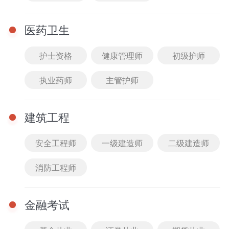
模块提示课
医药卫生
刷题突破课
护士资格
健康管理师
初级护师
暂时还没有任何数据哦~
执业药师
主管护师
建筑工程
安全工程师
一级建造师
二级建造师
消防工程师
金融考试
完
重
完
首页
0元听课
课程
题库
我的