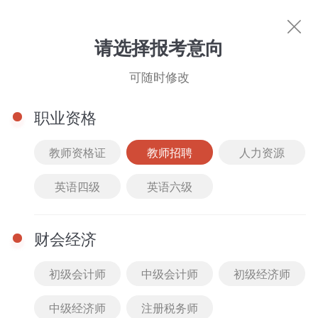
教师招聘
请选择报考意向
你的专属好课
可随时修改
科目选择
职业资格
筛选
综合排序
价格排序
班型选择
课程类
教师资格证
教师招聘
人力资源
儿科护理学
妇产科护理学
全部
精品课
2022
最新
全部
VIP班
英语四级
英语六级
外科护理学
护理管理学
护理健康教育学
公开课
2021
人气
免费
套餐班
内科护理学
社区护理学
医院感染护理学
财会经济
真题解析课
2020
付费
低到高
单科班
初级会计师
中级会计师
初级经济师
高频考点课
2019
高到低
中级经济师
注册税务师