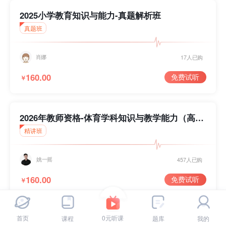
模块提示课
2025小学教育知识与能力-真题解析班
真题班
刷题突破课
肖娜
17人已购
160.00
免费试听
￥
2026年教师资格-体育学科知识与教学能力（高
中）-精讲班
精讲班
姚一摇
457人已购
160.00
免费试听
￥
完
重
完
首页
0元听课
课程
题库
我的
2026年教师资格-体育学科知识与教学能力（初