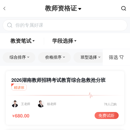
教师资格证
你的专属好课
教资笔试
学段选择
筛选
综合排序
价格排序
班型选择
课程类
教资面试
初中
笔面试一体
小学
教资笔试
全部
精品课
2022
最新
全部
VIP班
普通话
幼儿
高中
2026湖南教师招聘考试教育综合急救抢分班
精讲班
公开课
2021
人气
免费
套餐班
王老师
杨老师
真题解析课
2020
付费
低到高
单科班
78人已购
680.00
免费试听
￥
高频考点课
2019
高到低