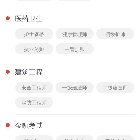
医药卫生
护士资格
健康管理师
初级护师
执业药师
主管护师
直播
查看全部
12-24 10:30 - 11:30
建筑工程
2025教综伴学营典型易
错易混题答疑2
安全工程师
一级建造师
二级建造师
主讲： 王臻老师
免费
进入课堂
消防工程师
12-14 10:30 - 11:30
金融考试
2025教综伴学营典型易
错易混题答疑1
主讲： 王臻老师