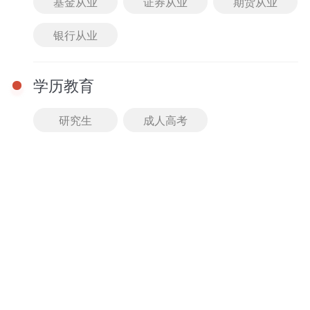
基金从业
证券从业
期货从业
免费
进入课堂
银行从业
01-01 08:00 - 08:00
【直播回放】定点、动
点最值问题-湖南教师招
学历教育
聘考试数学考点精讲课
主讲： 暂无
免费
研究生
成人高考
进入课堂
课程
查看全部
2026湖南教师招聘考试音乐-精讲班
精讲班
马老师
牛老师
11人已购
980.00
免费试听
￥