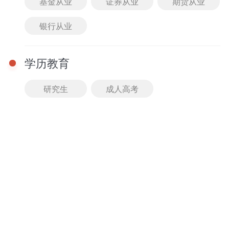
基金从业
证券从业
期货从业
免费
进入课堂
银行从业
01-01 08:00 - 08:00
【直播回放】定点、动
点最值问题-湖南教师招
学历教育
聘考试数学考点精讲课
主讲： 暂无
免费
研究生
成人高考
进入课堂
课程
查看全部
2026湖南教师招聘考试音乐-精讲班
精讲班
马老师
牛老师
11人已购
980.00
免费试听
￥