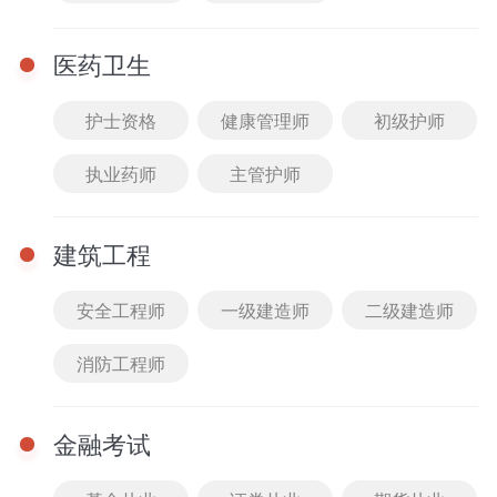
医药卫生
护士资格
健康管理师
初级护师
执业药师
主管护师
直播
查看全部
12-24 10:30 - 11:30
建筑工程
2025教综伴学营典型易
错易混题答疑2
安全工程师
一级建造师
二级建造师
主讲： 王臻老师
免费
进入课堂
消防工程师
12-14 10:30 - 11:30
金融考试
2025教综伴学营典型易
错易混题答疑1
主讲： 王臻老师