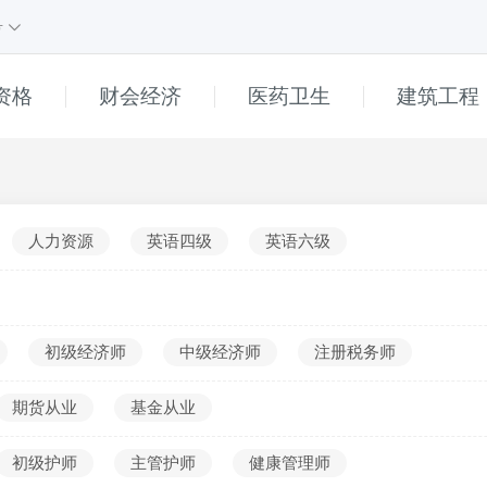
号
资格
财会经济
医药卫生
建筑工程
课程
1
课程
e
直播
高中
人力资源
英语四级
英语六级
初中
小学
普通话
初级经济师
中级经济师
注册税务师
幼儿
期货从业
基金从业
______
真题解析
初级护师
主管护师
健康管理师