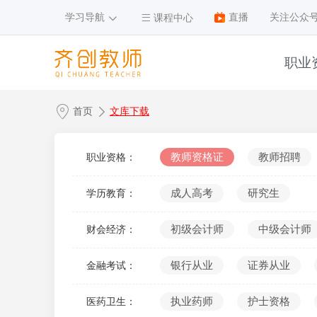
学习导航
直播
关注公众
课程中心
职业
1
首页
文库下载
2
3
教师资格证
教师招聘
职业资格：
4
成人高考
研究生
学历教育：
5
6
初级会计师
中级会计师
财会经济：
7
银行从业
证券从业
金融考试：
8
9
执业药师
护士资格
医药卫生：