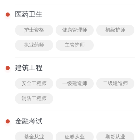
医药卫生
护士资格
健康管理师
初级护师
￥59
立即购买
执业药师
主管护师
新百易英语题库试卷
2023湖南教师招聘考试
用书中小学通用
159人已购买
建筑工程
安全工程师
一级建造师
二级建造师
消防工程师
￥39
立即购买
金融考试
配套题库
配套课程
基金从业
证券从业
期货从业
一起来练习吧
全身教材