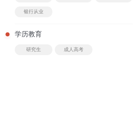
配套文库
普通话
银行从业
知识海洋
必考重点
学历教育
点击可查看更多教招笔试图书哦
研究生
成人高考
教学
优势
师资团队
授课体系
老师均有过硬专业背景
分3大阶段备考，循序渐
且执行严格的淘汰机制
进稳步提升
师资团队口碑爆棚
高效突破合格线
精品课程
智能测评