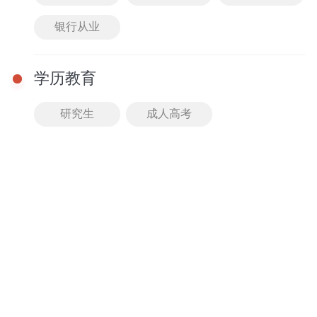
配套文库
普通话
银行从业
知识海洋
必考重点
学历教育
点击可查看更多教招笔试图书哦
研究生
成人高考
教学
优势
师资团队
授课体系
老师均有过硬专业背景
分3大阶段备考，循序渐
且执行严格的淘汰机制
进稳步提升
师资团队口碑爆棚
高效突破合格线
精品课程
智能测评