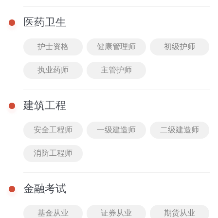
医药卫生
护士资格
健康管理师
初级护师
￥59
立即购买
执业药师
主管护师
新百易英语题库试卷
2023湖南教师招聘考试
用书中小学通用
159人已购买
建筑工程
安全工程师
一级建造师
二级建造师
消防工程师
￥39
立即购买
金融考试
配套题库
配套课程
基金从业
证券从业
期货从业
一起来练习吧
全身教材