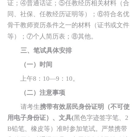
证；④普通话证；⑤任教经历
相关材料
（
合
同、社保、任教经历证明等
）；
⑥符合名优
骨干教师资历条件之一的材料（证书或文件
等）；⑦个人简历表；
⑧
其他。
三、笔试具体安排
（一）时间
上午
8
：
1
0—
9
：
1
0
。
（二）
注意事项
请考生
携带有效居民身份证
明
（不可使
用电子身份证）、文具
(
黑色字迹签字笔、
2
B铅笔、橡皮等
）
准时参加笔试
。
严禁携带