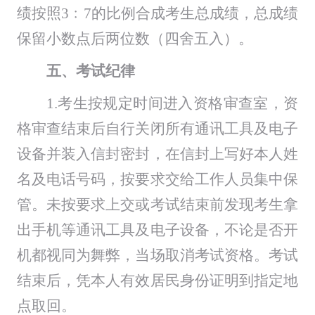
绩按照
3
﹕
7
的比例合成考生总成绩
，
总成绩
保留小数点后两位数
（
四舍五入
）
。
五
、
考试
纪律
1
.
考生按规定时间进入
资格审查
室，
资
格审查结束后
自行关闭所有通讯工具及电子
设备并装入信封密封，在信封上写好本人姓
名及
电话号码
，按要求交给工作人员集中保
管。未按要求上交或
考试
结束前发现考生拿
出手机等通讯工具及电子设备，不论是否开
机都视同为舞弊，当场取消
考试
资格。
考试
结束后，凭本人有效居民身份
证明
到指定地
点取回。