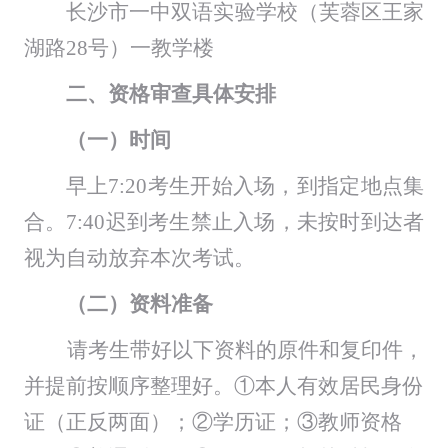
长沙市一中双语实验学校（芙蓉区王家
湖路
28号）一教学楼
二、
资格审查具体安排
（一）时间
早上
7:
2
0
考生
开始入场，
到指定地点集
合。
7
:
4
0迟到考生禁止入场，未按时到达者
视为自动放弃
本次考试
。
（二）资料准备
请考生带好以下资料的原件和复印件，
并提前按顺序整理好。
①本人有效居民身份
证（正反两面）；②学历证；③教师资格