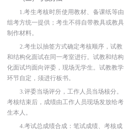
1.
考生
考核
时所使用教材、备课纸
等
由
组考方统一提供；考生不得自带教具或教具
制作材料。
2.
考生以抽签方式确定
考核
顺序
，试教
和
结构化面试
在
同一
考室进行。试教和
结构
化面试
均面向评委，现场无学生。试教教学
环节自定，
须
进行板书。
3.
评委当场评分，工作人员当场核分。
考核结束后，成绩由工作人员现场
发放给
考
生本人。
4.
考试总成绩合成：
笔试成绩、
考核
成