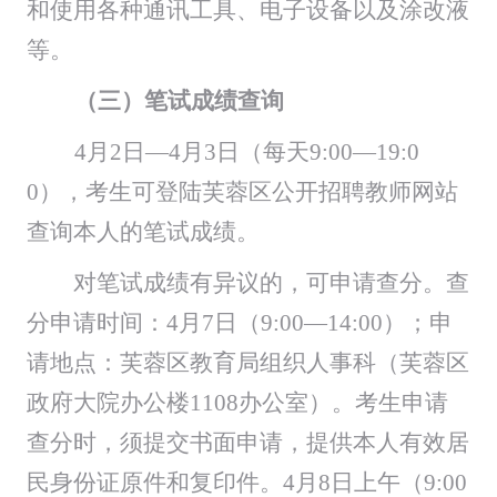
和使用各种通讯工具、电子设备以及涂改液
等
。
（三）
笔试成绩查询
4
月
2日—4月
3
日（每天
9:00—
19
:0
0），考生可登陆芙蓉区公开招聘教师网站
查询本人的笔试成绩。
对笔试成绩有异议的，可申请查分。查
分申请时间：
4
月
7
日（
9:
00—1
4:
00）；申
请地点：芙蓉区教育局组织人事科（芙蓉区
政府大院办公楼11
08
办公室
）。考生申请
查分时，须提交书面申请，提供本人有效居
民身份证原件和复印件。
4
月
8
日上午（
9:
00