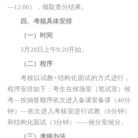
—12
:
00），领取查分结果。
四、考核具体
安排
（一）时间
3月28日上午9:20开始。
（二）程序
考核以试教
+结构化面试
的方式进行，
程序安排如下：
考生
在
候场室
（
笔试室
）
候
考
—按抽签顺序依次进入备课室备课（40分
钟）—依次进入
考核
室进行试教（
8分钟）
和结构化面试（
3分钟）
——候分
室
候分。
（三）考核办法