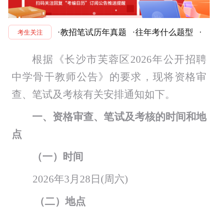
·教招笔试历年真题
·往年考什么题型
·
考生关注
根据
《长沙市芙蓉区
2026年
公开招聘
中学骨干教师
公告
》
的要求，现将资格审
查、
笔试及考核
有关
安排
通知如下。
一、
资格审查、
笔试及考核的时间和地
点
（一）
时间
2026年3
月
28
日
(
周六
)
（二）地点