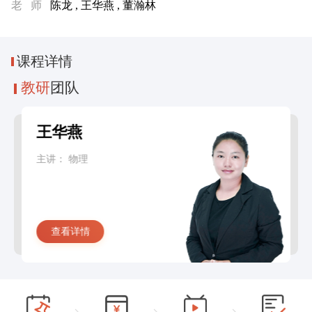
老 师
陈龙 , 王华燕 , 董瀚林
课程
详情
教研
团队
王华燕
主讲：
物理
查看详情