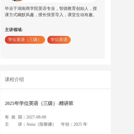
全真模拟试题讲解（十二）
毕业于湖南商学院英语专业，智德教育创始人，授
课方式幽默风趣，擅长情景导入，课堂生动有趣。
全真模拟试题讲解（十三）
全真模拟试题讲解（十四）
主讲领域:
完成对话（一）
学位英语（三级）
学位英语
完成对话（二）
完成对话（三）
写作（一）
写作（二）
课程介绍
语法（一）
语法（二）
2025年学位英语（三级）-精讲班
语法（三）
语法（四）
有 效 期：2027-08-08
主 讲：Anna（陈黎娜）
年份：2025 年
语法（五）