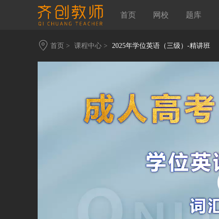
首页
网校
题库
首页 >
课程中心 >
2025年学位英语（三级）-精讲班