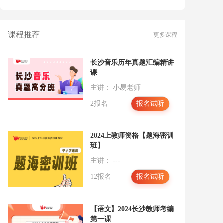
语法（六）
语法（七）
课程推荐
更多课程
语法（八）
语法（九）
长沙音乐历年真题汇编精讲
语法（十）
课
语法（十一）
主讲： 小易老师
语法（十二）
2报名
报名试听
语法（十三）
语法（十四）
2024上教师资格【题海密训
班】
阅读理解（一）
主讲： ---
阅读理解（二）
12报名
报名试听
阅读理解（三）
阅读理解（四）
【语文】2024长沙教师考编
阅读理解（五）
第一课