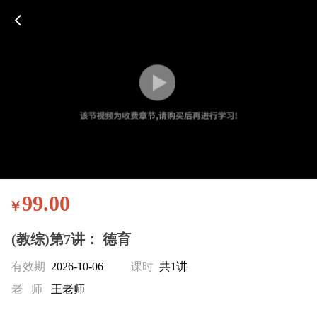
99.00
￥
(教综)第7讲： 德育
有效期
2026-10-06
课时
共1讲
老 师
王老师